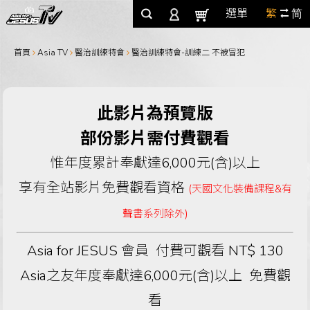
選單
繁
简
首頁
Asia TV
醫治訓練特會
醫治訓練特會-訓練二 不被冒犯
此影片為預覽版
部份影片需付費觀看
惟年度累計奉獻達6,000元(含)以上
享有全站影片免費觀看資格
(天國文化裝備課程&有
聲書系列除外)
Asia for JESUS 會員 付費可觀看 NT$ 130
Asia之友年度奉獻達6,000元(含)以上 免費觀
看