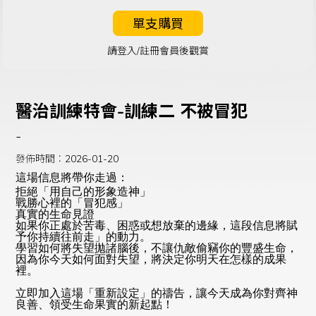
單支購買
請登入/註冊會員後觀賞
醫治訓練特會-訓練二 不被冒犯
-
發佈時間：2026-01-20
這場信息將帶你走過
：
拒絕「用自己的形象造神」
戰勝心裡的「冒犯感」
真實的生命見證
如果你正處於苦毒、困惑或想放棄的邊緣，這段信息將賦
予你持續往前走」的動力。
學習如何將失望拋諸腦後，不讓仇敵偷竊你的豐盛生命，
因為你今天如何面對失望，將決定你明天在怎樣的成果
裡。
立即加入這場「重新設定」的禱告，讓今天成為你對齊神
良善、領受生命果實的新起點！