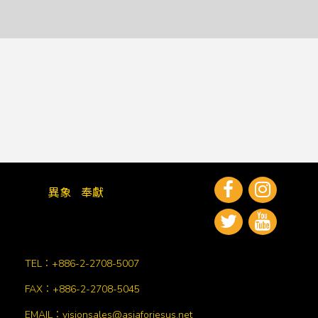
異象
奉獻
TEL：+886-2-2708-5007
FAX：+886-2-2708-5045
EMAIL：visionsales@asiaforjesus.net