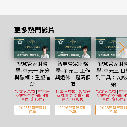
更多熱門影片
智慧管家財務
智慧管家財務
智慧管家財
學-單元一 身分
學-單元二 工作
學-單元三 目
與破框：重塑信
與退休：釐清價
到工具：以終
念
值
始
特會信息類
|
智慧管
特會信息類
|
智慧管
特會信息類
|
智慧
家財務學(學員回看
家財務學(學員回看
家財務學(學員回
專區, 無販售)
專區, 無販售)
專區, 無販售)
2026智慧管家財
2026智慧管家財
2026智慧管家
務學
務學
務學