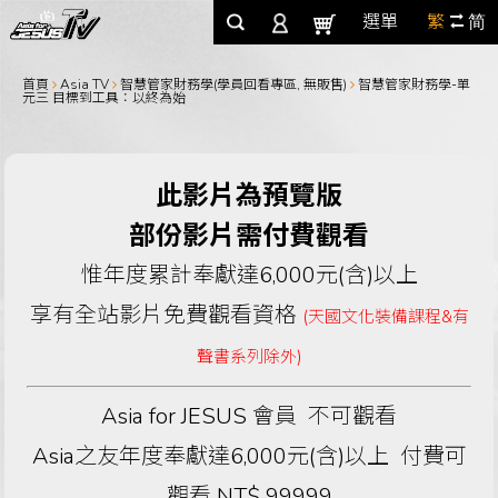
選單
繁
简
首頁
Asia TV
智慧管家財務學(學員回看專區, 無販售)
智慧管家財務學-單
元三 目標到工具：以終為始
此影片為預覽版
部份影片需付費觀看
惟年度累計奉獻達6,000元(含)以上
享有全站影片免費觀看資格
(天國文化裝備課程&有
聲書系列除外)
Asia for JESUS 會員 不可觀看
Asia之友年度奉獻達6,000元(含)以上 付費可
觀看 NT$ 99999