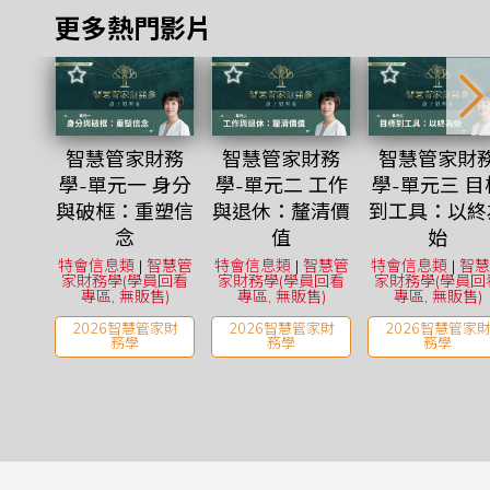
更多熱門影片
智慧管家財務
智慧管家財務
智慧管家財
學-單元一 身分
學-單元二 工作
學-單元三 目
與破框：重塑信
與退休：釐清價
到工具：以終
念
值
始
特會信息類
|
智慧管
特會信息類
|
智慧管
特會信息類
|
智慧
家財務學(學員回看
家財務學(學員回看
家財務學(學員回
專區, 無販售)
專區, 無販售)
專區, 無販售)
2026智慧管家財
2026智慧管家財
2026智慧管家
務學
務學
務學