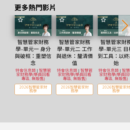
更多熱門影片
智慧管家財務
智慧管家財務
智慧管家財
學-單元一 身分
學-單元二 工作
學-單元三 目
與破框：重塑信
與退休：釐清價
到工具：以終
念
值
始
特會信息類
|
智慧管
特會信息類
|
智慧管
特會信息類
|
智慧
家財務學(學員回看
家財務學(學員回看
家財務學(學員回
專區, 無販售)
專區, 無販售)
專區, 無販售)
2026智慧管家財
2026智慧管家財
2026智慧管家
務學
務學
務學