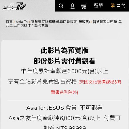
選單
繁
简
首頁
Asia TV
智慧管家財務學(學員回看專區, 無販售)
智慧管家財務學-單
元二 工作與退休：釐清價值
此影片為預覽版
部份影片需付費觀看
惟年度累計奉獻達6,000元(含)以上
享有全站影片免費觀看資格
(天國文化裝備課程&有
聲書系列除外)
Asia for JESUS 會員 不可觀看
Asia之友年度奉獻達6,000元(含)以上 付費可
觀看 NT$ 99999