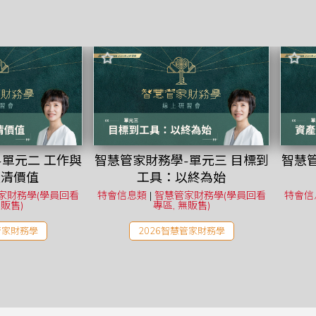
-單元二 工作與
智慧管家財務學-單元三 目標到
智慧管
釐清價值
工具：以終為始
家財務學(學員回看
特會信息類
|
智慧管家財務學(學員回看
特會信
無販售)
專區, 無販售)
管家財務學
2026智慧管家財務學