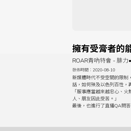
擁有受膏者的
ROAR青吶特會 - 腓
發佈時間：2020-08-10
新媒體時代不受空間的限制
話，如何殃及以色列百性，
「服事應當越來越忠心、火
人、朋友因此受苦。」
最後，也進行了直播QA問