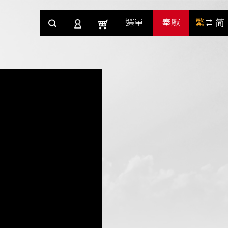
選單
奉獻
繁
简