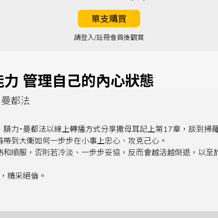
單支購買
請登入/註冊會員後觀賞
能力 管理自己的內心狀態
力•曼都法
，腓力˙曼都法以線上轉播方式分享撒母耳記上第17章，談到掃
再帶到大衛如何一步步在小事上忠心、攻克己心。
熱和順服，否則若冷淡、一步步妥協，反而會越活越倒退，以至
答，精采絕倫。