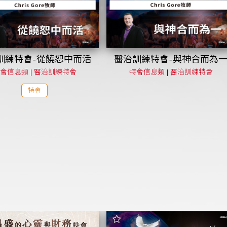
訓練特會-從饒恕中而活
醫治訓練特會-與神合而為
會信息類
|
醫治訓練特會
特會信息類
|
醫治訓練特會
特會