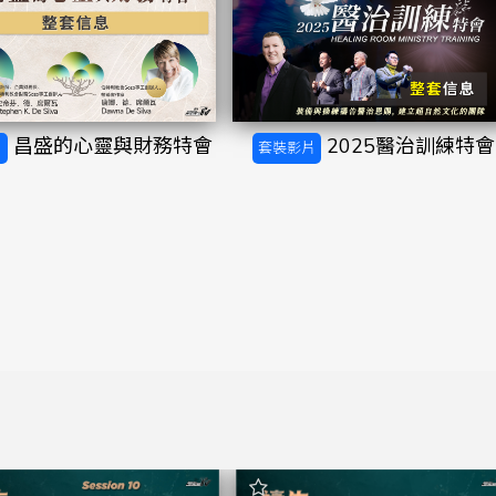
昌盛的心靈與財務特會
2025醫治訓練特會
片
套裝影片