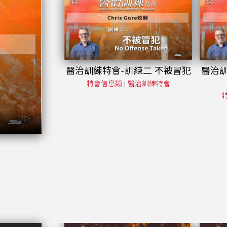
醫治訓練特會-訓練二 不被冒犯
醫治訓
特會信息類
|
醫治訓練特會