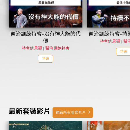
醫治訓練特會-沒有神大能的代
醫治訓練特會-持
價
特會信息類
|
醫
特會信息類
|
醫治訓練特會
特會
特會
最新套裝影片
觀看所有整套影片