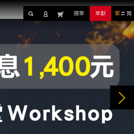
選單
奉獻
繁
简