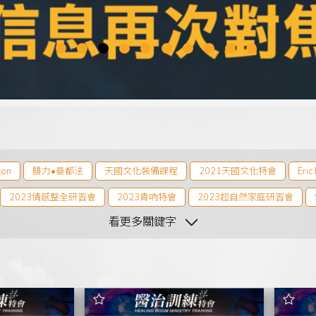
ton
腓力•曼都法
天國文化裝備課程
2021天國文化特會
Eric
2023情感整全研習會
2023青吶特會
2023超自然家庭研習會
看更多關鍵字
024青吶特會
2024 屬靈商數研習會
周巽光
李協聰
晏信中