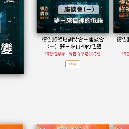
禱告將領培訓特會－座談會
禱告將
（一）夢－來自神的低語
特會信息類
|
禱告將領培訓特會
特
特會