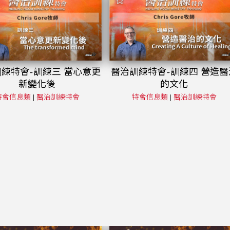
練特會-訓練三 當心意更
醫治訓練特會-訓練四 營造醫
新變化後
的文化
特會信息類
|
醫治訓練特會
特會信息類
|
醫治訓練特會