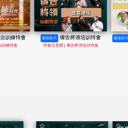
 醫治訓練特會
禱告將領培訓特會
套裝影片
套裝影
治訓練特會
特會信息類
|
禱告將領培訓特會