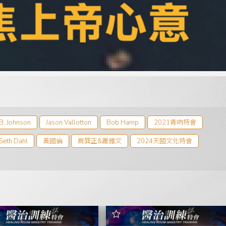
 B. Johnson
Jason Vallotton
Bob Hamp
2021青吶特會
Seth Dahl
黃國倫
周巽正&蕭雅文
2024天國文化特會
周巽正
2025青吶特會
2026智慧管家財務學