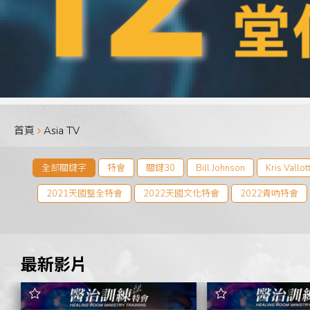
首頁
Asia TV
全部關鍵字
特會
關鍵30
Bill Johnson
Kris Vallot
2021天國整全特會
2022天國文化特會
2022青吶特會
2024兒童事工研習會
2024 兩性婚姻研習會
2
最新影片