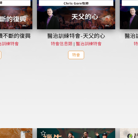
續不斷的復興
醫治訓練特會-天父的心
醫治
治訓練特會
特會信息類
|
醫治訓練特會
特
特會