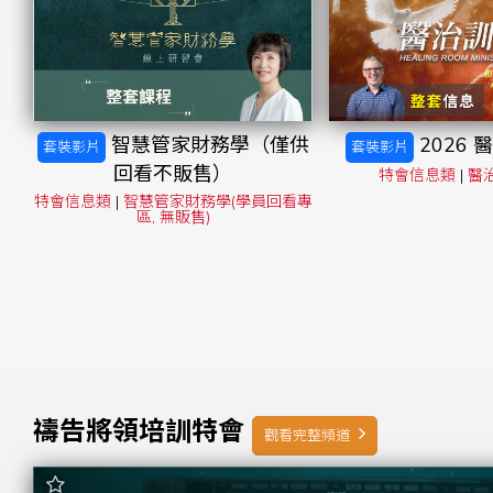
智慧管家財務學（僅供
2026
套裝影片
套裝影片
回看不販售）
特會信息類
|
醫
特會信息類
|
智慧管家財務學(學員回看專
區, 無販售)
禱告將領培訓特會
觀看完整頻道