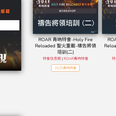
ROAR 青吶特會-Holy Fire
RO
Reloaded 聖火重載-禱告將領
Rel
培訓(二)
特會信息類
|
ROAR青吶特會
特
2025青吶特會