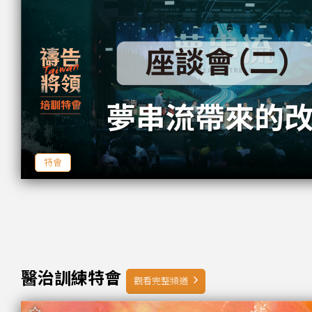
特會
醫治訓練特會
觀看完整頻道