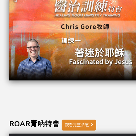
ROAR青吶特會
觀看完整頻道