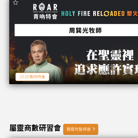
2025青吶特會
屬靈商數研習會
觀看完整頻道