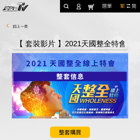
選單
繁
简
回上一頁
整套購買