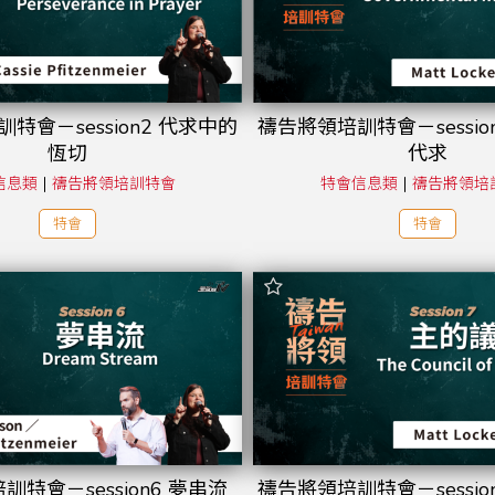
特會－session2 代求中的
禱告將領培訓特會－sessio
恆切
代求
|
|
信息類
禱告將領培訓特會
特會信息類
禱告將領培
特會
特會
特會－session6 夢串流
禱告將領培訓特會－sessio