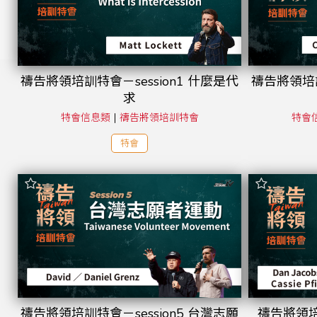
禱告將領培訓特會－session1 什麼是代
禱告將領培訓
求
|
特會信息類
禱告將領培訓特會
特會
特會
禱告將領培訓特會－session5 台灣志願
禱告將領培訓