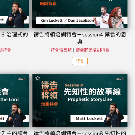
n3 治理式的
禱告將領培訓特會－session4 禁食的恩
典
|
訓特會
特會信息類
禱告將領培訓特會
特會
n7 主的議會
禱告將領培訓特會－session8 先知性的