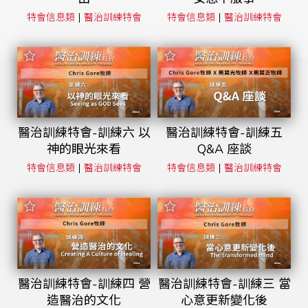
|
|
特會信息類
醫治訓練特會
特會信息類
醫治訓練特會
醫治訓練特會-訓練六 以
醫治訓練特會-訓練五
神的眼光來看
Q&A 座談
|
|
特會信息類
醫治訓練特會
特會信息類
醫治訓練特會
醫治訓練特會-訓練四 營
醫治訓練特會-訓練三 當
造醫治的文化
心意更新變化後