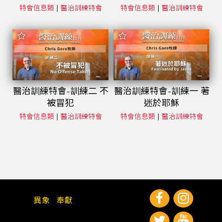
|
|
特會信息類
醫治訓練特會
特會信息類
醫治訓練特會
醫治訓練特會-訓練二 不
醫治訓練特會-訓練一 著
被冒犯
迷於耶穌
|
|
特會信息類
醫治訓練特會
特會信息類
醫治訓練特會
異象
奉獻