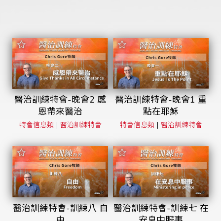
醫治訓練特會-晚會2 感
醫治訓練特會-晚會1 重
恩帶來醫治
點在耶穌
|
|
特會信息類
醫治訓練特會
特會信息類
醫治訓練特會
醫治訓練特會-訓練八 自
醫治訓練特會-訓練七 在
由
安息中服事