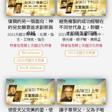
復興的另一個面向：神
避免複製的成功經驗在
的兒女願意追求創新與
不同世代身上，聆聽、
卓越
才知道怎麼回應
2021天國文化特會 - 比爾‧強
2021天國文化特會 - 晏信中、
生、艾瑞克‧強生
張光偉、柳子駿、周巽正
|
|
特會信息類
天國文化特會
特會信息類
天國文化特會
Bill Johnson
2021天國文化特會
2021天國文化特會
Eric B. Johnson
領受天父完美的愛，使
讓子尊榮父，父為子喝