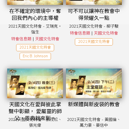
在不確定的環境中，奪
可不可以讓神在教會中
回我們內心的主導權
得榮耀久一點
2021天國文化特會 - 艾瑞克‧
2021天國文化特會 - 柳子駿
強生
|
特會信息類
天國文化特會
|
特會信息類
天國文化特會
2021天國文化特會
2021天國文化特會
Eric B. Johnson
天國文化在愛與彼此掌
新媒體與新皮袋的教會
聲中彰顯， 愛屬靈的師
父，恩典就來到。
2021天國文化特會 - 張茂松、
2021天國文化特會 - 黃國倫、
張光偉
萬力豪、晏信中