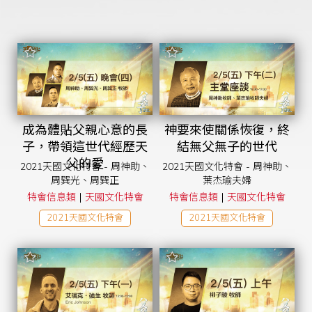
2022天國文化特會
2022青吶特會
2023情感整全研習會
2023青吶特會
2023超自然家庭研習會
Seth Dahl
黃國倫
周巽正&蕭雅文
2024天國文化特會
2024兒童事工研習會
2024 兩性婚姻研習會
2024青吶特會
2024 屬靈商數研習會
周巽光
成為體貼父親心意的長
神要來使關係恢復，終
李協聰
晏信中
周巽正
2025青吶特會
子，帶領這世代經歷天
結無父無子的世代
2026智慧管家財務學
父的愛
2021天國文化特會 - 周神助、
2021天國文化特會 - 周神助、
周巽光、周巽正
葉杰瑜夫婦
|
|
特會信息類
天國文化特會
特會信息類
天國文化特會
2021天國文化特會
2021天國文化特會