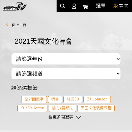
選單
繁
简
回上一頁
請篩選標籤
全部關鍵字
特會
關鍵30
Bill Johnson
Kris Vallotton
腓力•曼都法
天國文化裝備課程
2021天國文化特會
看更多關鍵字
Eric B. Johnson
Jason Vallotton
Bob Hamp
2021青吶特會
2021天國整全特會