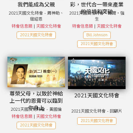
我們能成為父親
彩，世代合一帶來產業
的倍增和突破
2021天國文化特會 - 周神助、
2021天國文化特會 - 比爾‧強
寇紹恩
生
|
|
特會信息類
天國文化特會
特會信息類
天國文化特會
2021天國文化特會
Bill Johnson
2021天國文化特會
尊榮父母，以致於神給
2021天國文化特會
上一代的恩膏可以臨到
你身上
2021天國文化特會 - 黃國倫
2021天國文化特會 - 回顧片
|
特會信息類
天國文化特會
2021天國文化特會
2021天國文化特會