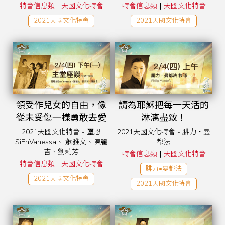
|
|
特會信息類
天國文化特會
特會信息類
天國文化特會
2021天國文化特會
2021天國文化特會
領受作兒女的自由，像
請為耶穌把每一天活的
從未受傷一樣勇敢去愛
淋漓盡致！
2021天國文化特會 - 璽恩
2021天國文化特會 - 腓力‧曼
SiEnVanessa、 蕭雅文、陳麗
都法
吉、劉莉芳
|
特會信息類
天國文化特會
|
特會信息類
天國文化特會
腓力•曼都法
2021天國文化特會
2021天國文化特會