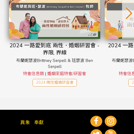
2024 一路愛到底 兩性．婚姻研習會 -
2024 一
界限, 界線
布蘭妮瑟波Brittney Serpell & 班瑟波 Ben
布蘭妮瑟波Bri
Serpell
特會信息類
|
婚姻家庭特會/研習會
特會信
2024 兩性婚姻研習會
異象
奉獻