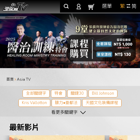
選單
繁
简
首頁
Asia TV
全部關鍵字
特會
關鍵30
Bill Johnson
Kris Vallotton
腓力•曼都法
天國文化裝備課程
2021天國文化特會
看更多關鍵字
Eric B. Johnson
Jason Vallotton
Bob Hamp
2021青吶特會
2021天國整全特會
最新影片
2022天國文化特會
2022青吶特會
2023情感整全研習會