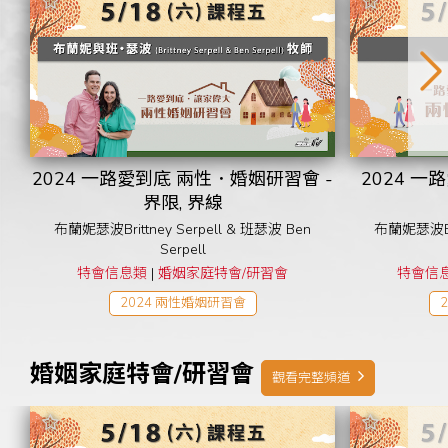
2023青吶特會
2023超自然家庭研習會
Seth Dahl
黃國倫
周巽正&蕭雅文
2024天國文化特會
2024兒童事工研習會
2024 兩性婚姻研習會
2024青吶特會
2024 屬靈商數研習會
周巽光
李協聰
晏信中
周巽正
2025青吶特會
2026智慧管家財務學
2024 一路愛到底 兩性．婚姻研習會 -
2024 一
界限, 界線
布蘭妮瑟波Brittney Serpell & 班瑟波 Ben
布蘭妮瑟波Bri
Serpell
特會信息類
|
婚姻家庭特會/研習會
特會信
2024 兩性婚姻研習會
婚姻家庭特會/研習會
觀看完整頻道