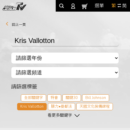
選單
繁
简
回上一頁
請篩選標籤
全部關鍵字
特會
關鍵30
Bill Johnson
Kris Vallotton
腓力•曼都法
天國文化裝備課程
2021天國文化特會
看更多關鍵字
Eric B. Johnson
Jason Vallotton
Bob Hamp
2021青吶特會
2021天國整全特會