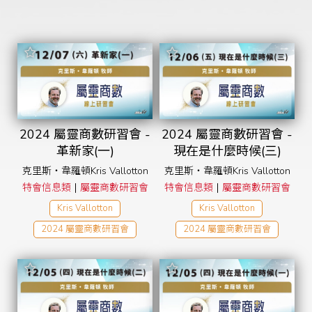
2022天國文化特會
2022青吶特會
2023情感整全研習會
2023青吶特會
2023超自然家庭研習會
Seth Dahl
黃國倫
周巽正&蕭雅文
2024天國文化特會
2024兒童事工研習會
2024 兩性婚姻研習會
2024青吶特會
2024 屬靈商數研習會
周巽光
李協聰
晏信中
周巽正
2025青吶特會
2024 屬靈商數研習會 -
2024 屬靈商數研習會 -
革新家(一)
現在是什麼時候(三)
2026智慧管家財務學
克里斯‧韋羅頓Kris Vallotton
克里斯‧韋羅頓Kris Vallotton
|
|
特會信息類
屬靈商數研習會
特會信息類
屬靈商數研習會
Kris Vallotton
Kris Vallotton
2024 屬靈商數研習會
2024 屬靈商數研習會