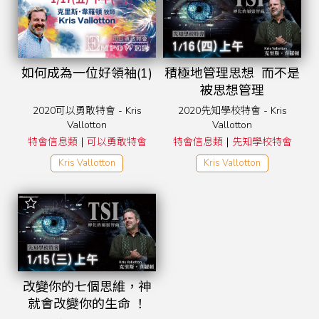
如何成為一位好領袖(1)
積極地管理思想 而不是
被思想管理
2020可以勇敢特會 - Kris
2020先知學校特會 - Kris
Vallotton
Vallotton
|
|
特會信息類
可以勇敢特會
特會信息類
先知學校特會
Kris Vallotton
Kris Vallotton
改變你的七個思維，神
就會改變你的生命 ！